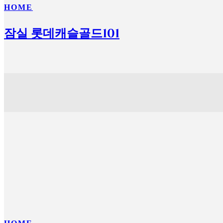
HOME
잠실 롯데캐슬골드101