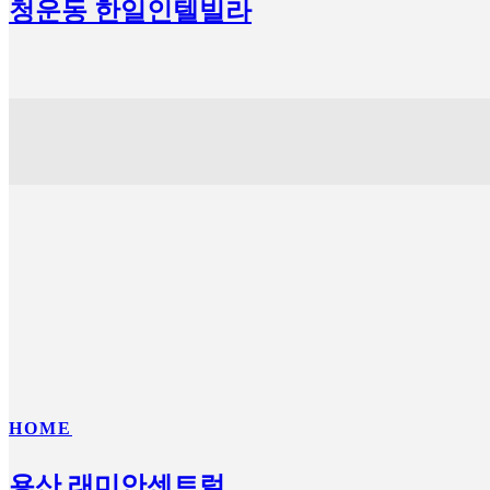
청운동 한일인텔빌라
HOME
용산 래미안센트럴